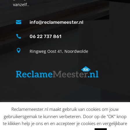
vanzelf..

info@reclamemeester.nl

06 22 737 861

Ringweg Oost 41, Noordwolde
Reclamemeester.nl maakt gebruik van cookies om jouw
gebruikersgemak te kunnen verbeteren. Door op de "OK" knop
Alles op het gebied van Reclame, Sign en
te klikken help je ons en en accepteer je cookies en vergelijkbare
Printmogelijkheden | Website ontwikkeling bij