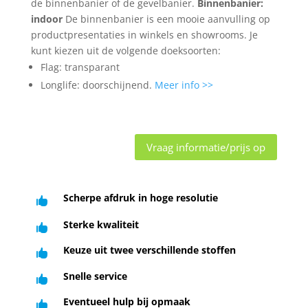
de binnenbanier of de gevelbanier.
Binnenbanier:
indoor
De binnenbanier is een mooie aanvulling op
productpresentaties in winkels en showrooms. Je
kunt kiezen uit de volgende doeksoorten:
Flag: transparant
Longlife: doorschijnend.
Meer info >>
Vraag informatie/prijs op
Scherpe afdruk in hoge resolutie

Sterke kwaliteit

Keuze uit twee verschillende stoffen

Snelle service

Eventueel hulp bij opmaak
