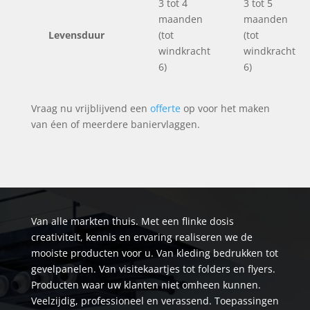
3 tot 4
3 tot 5
maanden
maanden
Levensduur
(tot
(tot
windkracht
windkracht
6)
6)
Vraag nu vrijblijvend een
offerte
op voor het maken
van éen of meerdere baniervlaggen.
Van alle markten thuis. Met een flinke dosis
creativiteit, kennis en ervaring realiseren we de
mooiste producten voor u. Van kleding bedrukken tot
gevelpanelen. Van visitekaartjes tot folders en flyers.
Producten waar uw klanten niet omheen kunnen.
Veelzijdig, professioneel en verassend. Toepassingen