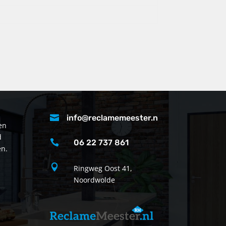

info@reclamemeester.nl
en
d

06 22 737 861
en.

Ringweg Oost 41,
Noordwolde