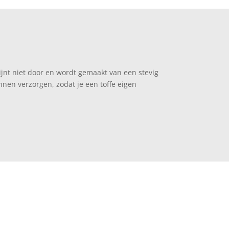
jnt niet door en wordt gemaakt van een stevig
nen verzorgen, zodat je een toffe eigen