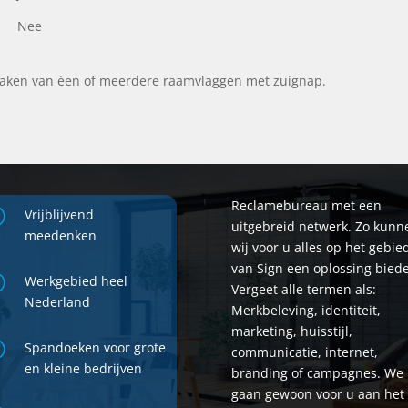
Nee
aken van éen of meerdere raamvlaggen met zuignap.
Reclamebureau met een
;
Vrijblijvend
uitgebreid netwerk. Zo kunn
meedenken
wij voor u alles op het gebie
van Sign een oplossing bied
;
Werkgebied heel
Vergeet alle termen als:
Nederland
Merkbeleving, identiteit,
marketing, huisstijl,
;
Spandoeken voor grote
communicatie, internet,
en kleine bedrijven
branding of campagnes. We
gaan gewoon voor u aan het