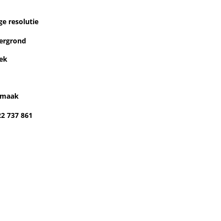
ge resolutie
dergrond
ek
opmaak
22 737 861