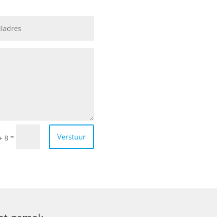
Verstuur
=
+ 8